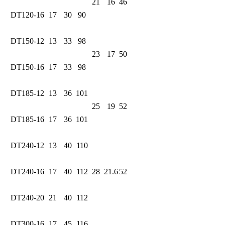
21
16
46
DT120-16
17
30
90
DT150-12
13
33
98
23
17
50
DT150-16
17
33
98
DT185-12
13
36
101
25
19
52
DT185-16
17
36
101
DT240-12
13
40
110
DT240-16
17
40
112
28
21.6
52
DT240-20
21
40
112
DT300-16
17
45
116