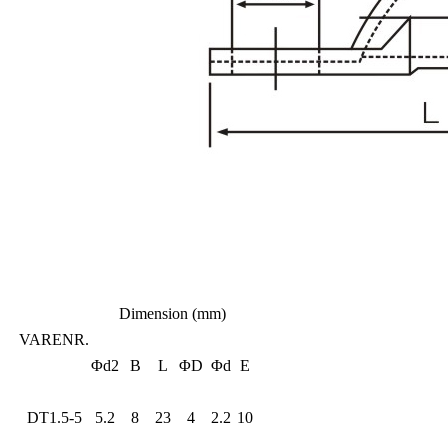
Dimension (mm)
VARENR.
Φd2
B
L
ΦD
Φd
E
DT1.5-5
5.2
8
23
4
2.2
10