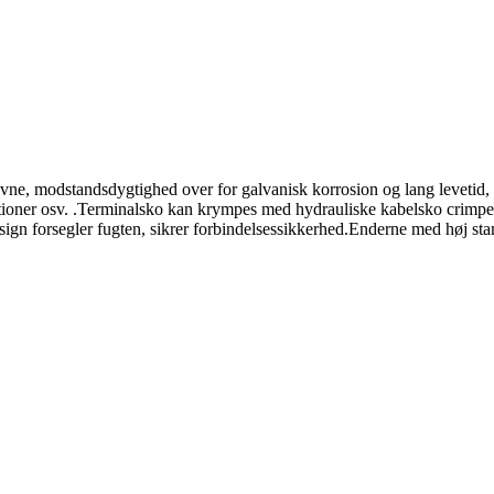
, modstandsdygtighed over for galvanisk korrosion og lang levetid, de e
tioner osv. .Terminalsko kan krympes med hydrauliske kabelsko crimper
gn forsegler fugten, sikrer forbindelsessikkerhed.Enderne med høj stand